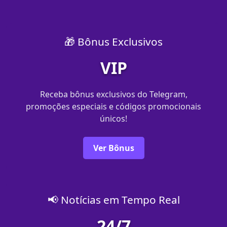
🎁 Bônus Exclusivos
VIP
Receba bônus exclusivos do Telegram,
promoções especiais e códigos promocionais
únicos!
Ver Bônus
📢 Notícias em Tempo Real
24/7