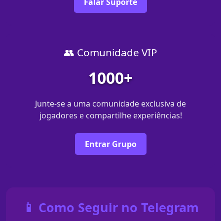
Falar Suporte
👥 Comunidade VIP
1000+
Junte-se a uma comunidade exclusiva de
jogadores e compartilhe experiências!
Entrar Grupo
📱 Como Seguir no Telegram