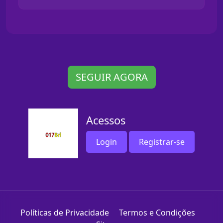
SEGUIR AGORA
Acessos
Login
Registrar-se
Políticas de Privacidade
Termos e Condições