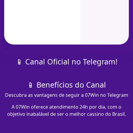
📱 Canal Oficial no Telegram!
📱 Benefícios do Canal
Descubra as vantagens de seguir a 07Win no Telegram
A 07Win oferece atendimento 24h por dia, com o
objetivo inabalável de ser o melhor cassino do Brasil.