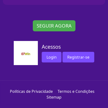
SEGUIR AGORA
Acessos
Login
Registrar-se
Políticas de Privacidade
Termos e Condições
Sitemap