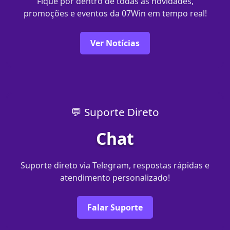
Fique por dentro de todas as novidades,
promoções e eventos da 07Win em tempo real!
Ver Notícias
💬 Suporte Direto
Chat
Suporte direto via Telegram, respostas rápidas e
atendimento personalizado!
Falar Suporte