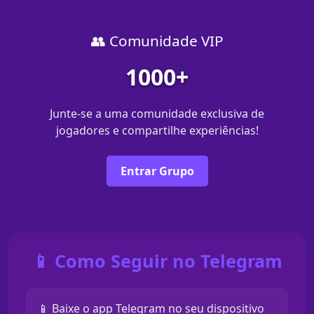
👥 Comunidade VIP
1000+
Junte-se a uma comunidade exclusiva de
jogadores e compartilhe experiências!
Entrar Grupo
📱 Como Seguir no Telegram
📱 Baixe o app Telegram no seu dispositivo