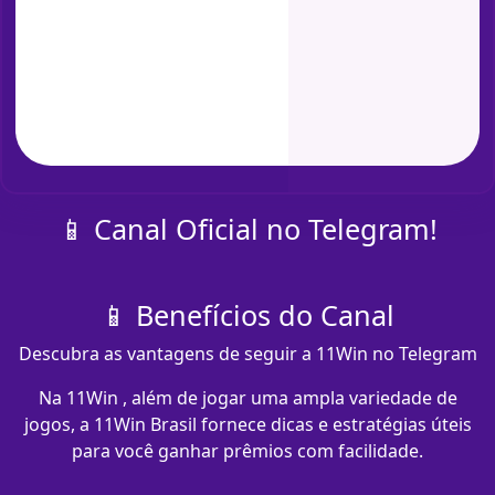
📱 Canal Oficial no Telegram!
📱 Benefícios do Canal
Descubra as vantagens de seguir a 11Win no Telegram
Na 11Win , além de jogar uma ampla variedade de
jogos, a 11Win Brasil fornece dicas e estratégias úteis
para você ganhar prêmios com facilidade.