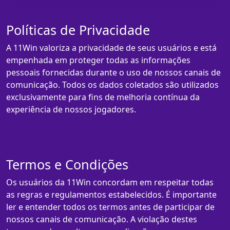
Políticas de Privacidade
A 11Win valoriza a privacidade de seus usuários e está
empenhada em proteger todas as informações
pessoais fornecidas durante o uso de nossos canais de
comunicação. Todos os dados coletados são utilizados
exclusivamente para fins de melhoria contínua da
experiência de nossos jogadores.
Termos e Condições
Os usuários da 11Win concordam em respeitar todas
as regras e regulamentos estabelecidos. É importante
ler e entender todos os termos antes de participar de
nossos canais de comunicação. A violação destes