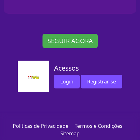
SEGUIR AGORA
Acessos
Login
Registrar-se
Políticas de Privacidade
Termos e Condições
Sitemap