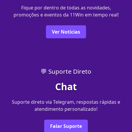
Fique por dentro de todas as novidades,
promoções e eventos da 11Win em tempo real!
Ver Notícias
💬 Suporte Direto
Chat
Suporte direto via Telegram, respostas rápidas e
atendimento personalizado!
Falar Suporte