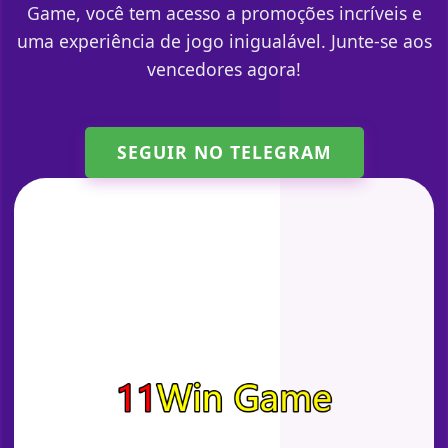
Game, você tem acesso a promoções incríveis e
uma experiência de jogo inigualável. Junte-se aos
vencedores agora!
SEGUIR NO TELEGRAM