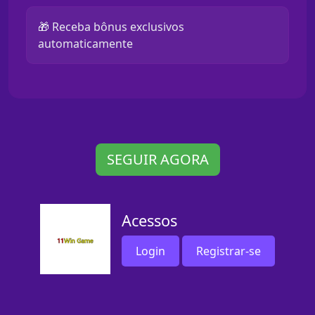
🎁 Receba bônus exclusivos
automaticamente
SEGUIR AGORA
Acessos
Login
Registrar-se