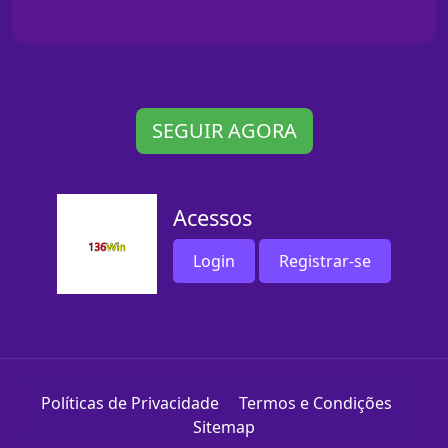
SEGUIR AGORA
Acessos
Login
Registrar-se
Políticas de Privacidade
Termos e Condições
Sitemap