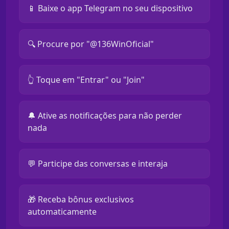
📱 Baixe o app Telegram no seu dispositivo
🔍 Procure por "@136WinOficial"
👆 Toque em "Entrar" ou "Join"
🔔 Ative as notificações para não perder
nada
💬 Participe das conversas e interaja
🎁 Receba bônus exclusivos
automaticamente