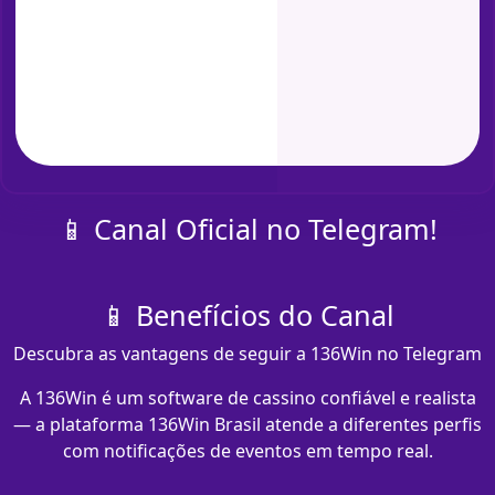
📱 Canal Oficial no Telegram!
📱 Benefícios do Canal
Descubra as vantagens de seguir a 136Win no Telegram
A 136Win é um software de cassino confiável e realista
— a plataforma 136Win Brasil atende a diferentes perfis
com notificações de eventos em tempo real.