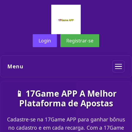
Login
Registrar-se
Menu
📱 17Game APP A Melhor
Plataforma de Apostas
Cadastre-se na 17Game APP para ganhar bônus
no cadastro e em cada recarga. Com a 17Game