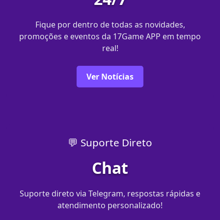
Fique por dentro de todas as novidades,
promoções e eventos da 17Game APP em tempo
real!
Ver Notícias
💬 Suporte Direto
Chat
Suporte direto via Telegram, respostas rápidas e
atendimento personalizado!