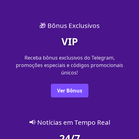
🎁 Bônus Exclusivos
VIP
Receba bônus exclusivos do Telegram,
promoções especiais e códigos promocionais
únicos!
Ver Bônus
📢 Notícias em Tempo Real
24/7