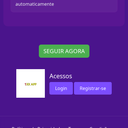
automaticamente
SEGUIR AGORA
Acessos
Login
Registrar-se