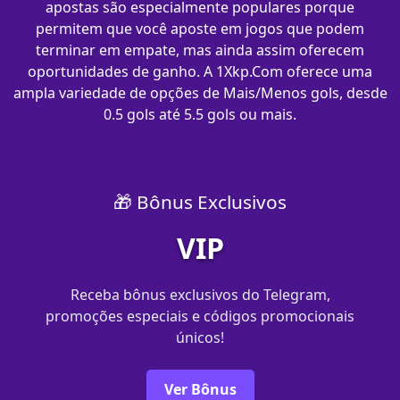
apostas são especialmente populares porque
permitem que você aposte em jogos que podem
terminar em empate, mas ainda assim oferecem
oportunidades de ganho. A 1Xkp.Com oferece uma
ampla variedade de opções de Mais/Menos gols, desde
0.5 gols até 5.5 gols ou mais.
🎁 Bônus Exclusivos
VIP
Receba bônus exclusivos do Telegram,
promoções especiais e códigos promocionais
únicos!
Ver Bônus