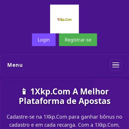
Login
Registrar-se
Menu
📱 1Xkp.Com A Melhor
Plataforma de Apostas
Cadastre-se na 1Xkp.Com para ganhar bônus no
cadastro e em cada recarga. Com a 1Xkp.Com,