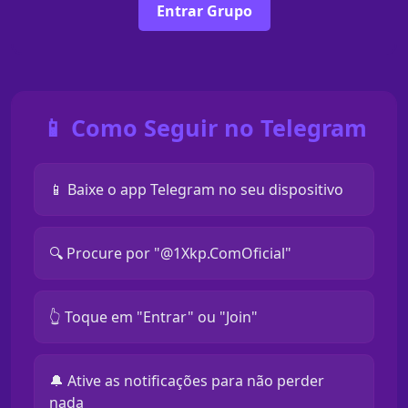
Entrar Grupo
📱 Como Seguir no Telegram
📱 Baixe o app Telegram no seu dispositivo
🔍 Procure por "@1Xkp.ComOficial"
👆 Toque em "Entrar" ou "Join"
🔔 Ative as notificações para não perder
nada