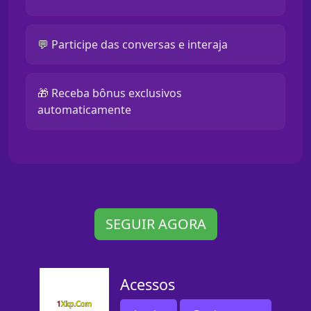
💬 Participe das conversas e interaja
🎁 Receba bônus exclusivos
automaticamente
SEGUIR AGORA
Acessos