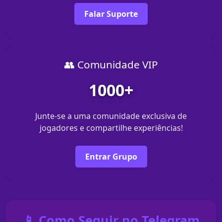
Falar Suporte
👥 Comunidade VIP
1000+
Junte-se a uma comunidade exclusiva de
jogadores e compartilhe experiências!
Entrar Grupo
📱 Como Seguir no Telegram