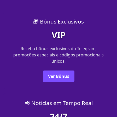
🎁 Bônus Exclusivos
VIP
Receba bônus exclusivos do Telegram,
promoções especiais e códigos promocionais
únicos!
Ver Bônus
📢 Notícias em Tempo Real
24/7