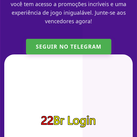
você tem acesso a promoções incríveis e uma
experiência de jogo inigualável. Junte-se aos
vencedores agora!
SEGUIR NO TELEGRAM