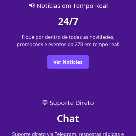
📢 Notícias em Tempo Real
24/7
Fique por dentro de todas as novidades,
promoções e eventos da 27B em tempo real!
Ver Notícias
💬 Suporte Direto
Chat
Suporte direto via Telegram, respostas rápidas e