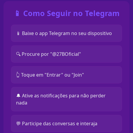
📱 Como Seguir no Telegram
📱 Baixe o app Telegram no seu dispositivo
🔍 Procure por "@27BOficial"
👆 Toque em "Entrar" ou "Join"
🔔 Ative as notificações para não perder
nada
💬 Participe das conversas e interaja