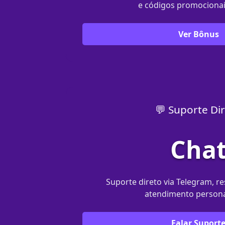
e códigos promocionai
Ver Bônus
💬 Suporte Di
Cha
Suporte direto via Telegram, r
atendimento persona
Falar Suport