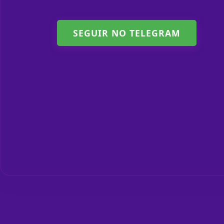
SEGUIR NO TELEGRAM