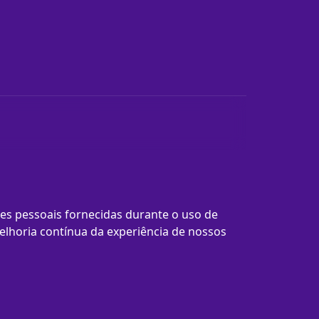
es pessoais fornecidas durante o uso de
elhoria contínua da experiência de nossos