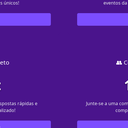
s únicos!
eventos da
reto
👥 
t
espostas rápidas e
Junte-se a uma com
lizado!
compa
e