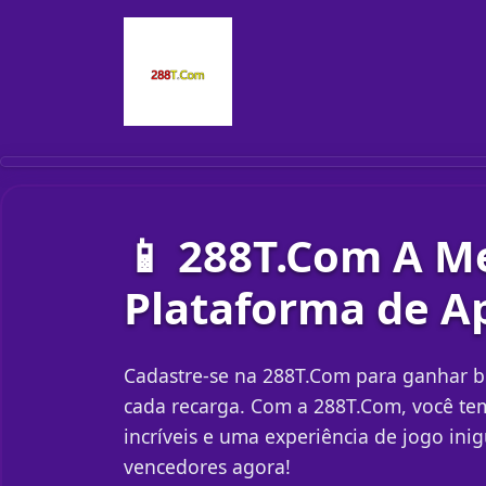
📱 288T.Com A M
Plataforma de A
Cadastre-se na 288T.Com para ganhar b
cada recarga. Com a 288T.Com, você te
incríveis e uma experiência de jogo inig
vencedores agora!