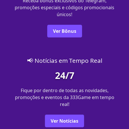
Receba bônus exclusivos do Telegram,
promoções especiais e códigos promocionais
únicos!
Ver Bônus
📢 Notícias em Tempo Real
24/7
Fique por dentro de todas as novidades,
promoções e eventos da 333Game em tempo
real!
Ver Notícias