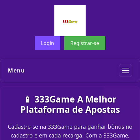
Login
Registrar-se
Menu
📱 333Game A Melhor
Plataforma de Apostas
Cadastre-se na 333Game para ganhar bônus no
cadastro e em cada recarga. Com a 333Game,