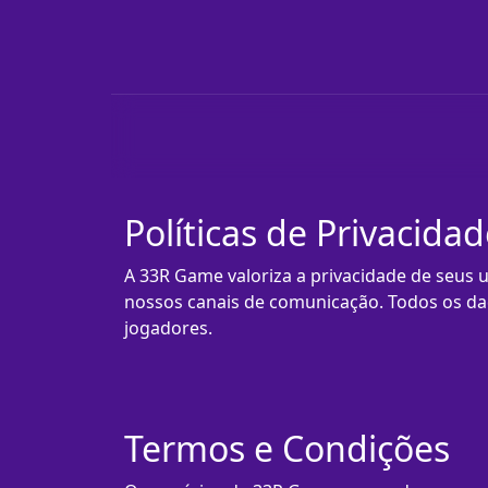
Políticas de Privacida
A 33R Game valoriza a privacidade de seus
nossos canais de comunicação. Todos os dad
jogadores.
Termos e Condições