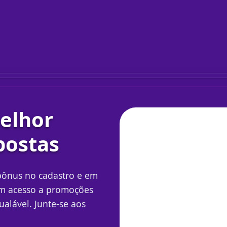
elhor
postas
bônus no cadastro e em
em acesso a promoções
ualável. Junte-se aos