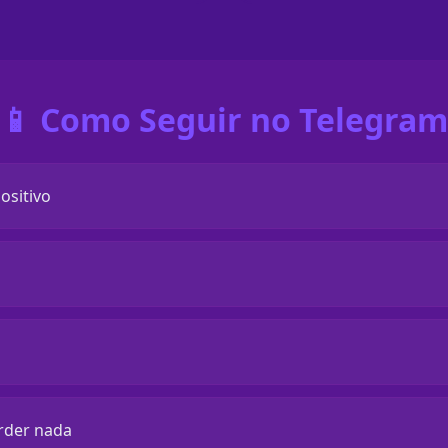
📱 Como Seguir no Telegram
ositivo
erder nada