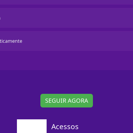
a
aticamente
SEGUIR AGORA
Acessos