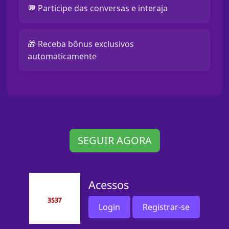
💬 Participe das conversas e interaja
🎁 Receba bônus exclusivos
automaticamente
SEGUIR AGORA
Acessos
Login
Registrar-se