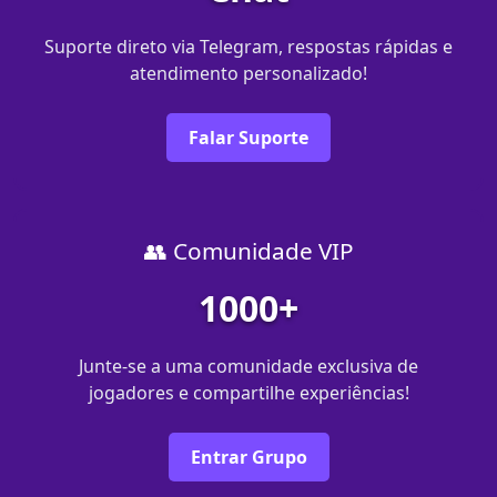
Suporte direto via Telegram, respostas rápidas e
atendimento personalizado!
Falar Suporte
👥 Comunidade VIP
1000+
Junte-se a uma comunidade exclusiva de
jogadores e compartilhe experiências!
Entrar Grupo