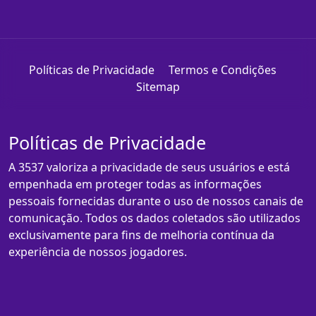
Políticas de Privacidade
Termos e Condições
Sitemap
Políticas de Privacidade
A 3537 valoriza a privacidade de seus usuários e está
empenhada em proteger todas as informações
pessoais fornecidas durante o uso de nossos canais de
comunicação. Todos os dados coletados são utilizados
exclusivamente para fins de melhoria contínua da
experiência de nossos jogadores.