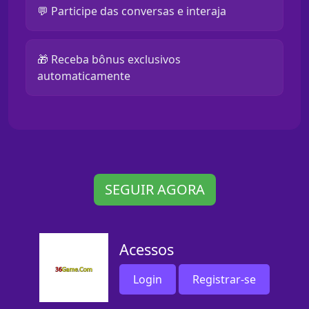
💬 Participe das conversas e interaja
🎁 Receba bônus exclusivos
automaticamente
SEGUIR AGORA
Acessos
Login
Registrar-se