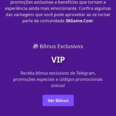
promoções exclusivas e benefícios que tornam a
experiência ainda mais emocionante. Confira algumas
das vantagens que você pode aproveitar ao se tornar
parte da comunidade
36Game.Com
:
🎁 Bônus Exclusivos
VIP
Receba bônus exclusivos do Telegram,
promoções especiais e códigos promocionais
únicos!
Ver Bônus