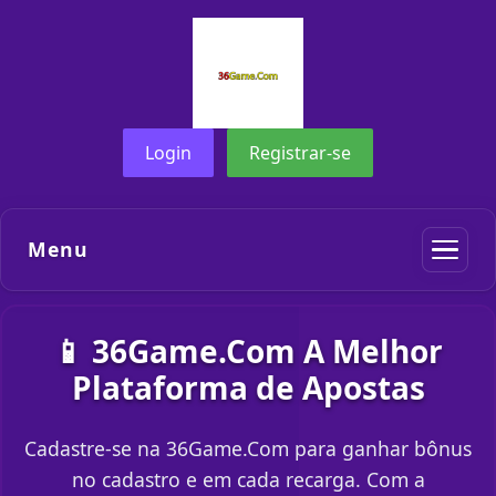
Login
Registrar-se
Menu
📱 36Game.Com A Melhor
Plataforma de Apostas
Cadastre-se na 36Game.Com para ganhar bônus
no cadastro e em cada recarga. Com a