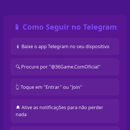
📱 Como Seguir no Telegram
📱 Baixe o app Telegram no seu dispositivo
🔍 Procure por "@36Game.ComOficial"
👆 Toque em "Entrar" ou "Join"
🔔 Ative as notificações para não perder
nada