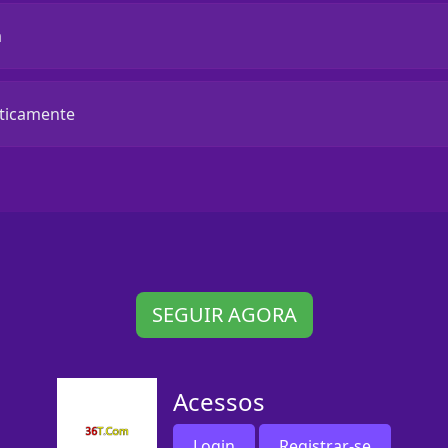
a
aticamente
SEGUIR AGORA
Acessos
Login
Registrar-se