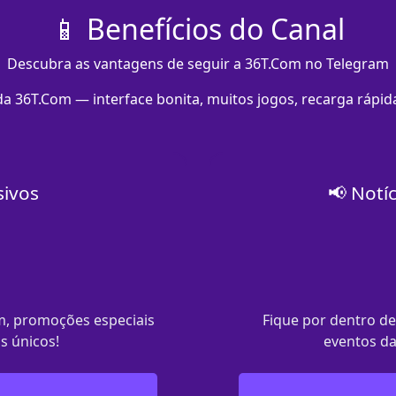
📱 Benefícios do Canal
Descubra as vantagens de seguir a 36T.Com no Telegram
36T.Com — interface bonita, muitos jogos, recarga rápida
sivos
📢 Notí
m, promoções especiais
Fique por dentro d
s únicos!
eventos da