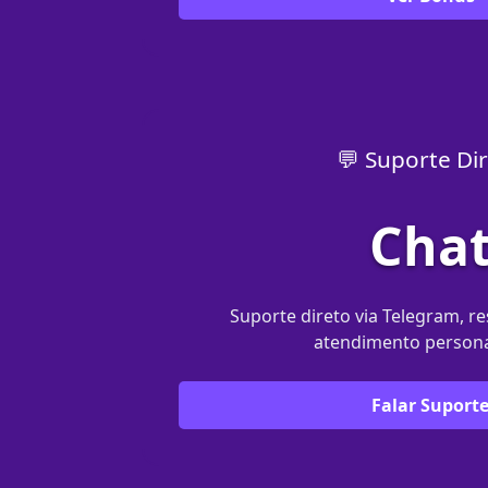
💬 Suporte Di
Cha
Suporte direto via Telegram, r
atendimento persona
Falar Suport