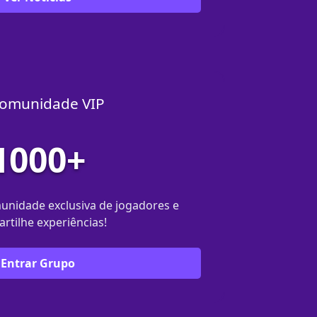
Comunidade VIP
1000+
unidade exclusiva de jogadores e
rtilhe experiências!
Entrar Grupo