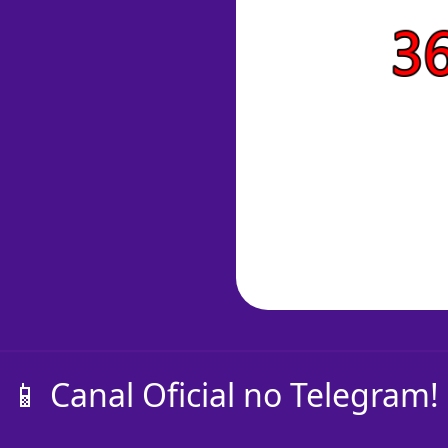
📱 Canal Oficial no Telegram!