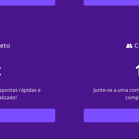
reto
👥 
t
espostas rápidas e
Junte-se a uma com
lizado!
compa
e