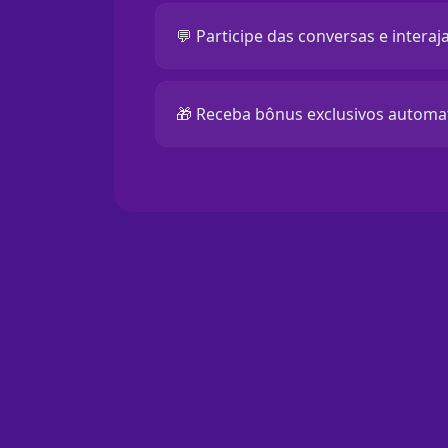
💬 Participe das conversas e interaj
🎁 Receba bônus exclusivos autom