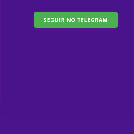
SEGUIR NO TELEGRAM