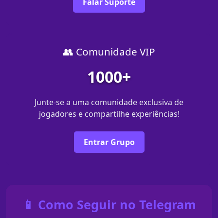
Falar Suporte
👥 Comunidade VIP
1000+
Junte-se a uma comunidade exclusiva de
jogadores e compartilhe experiências!
Entrar Grupo
📱 Como Seguir no Telegram