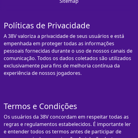
Sitemap
Políticas de Privacidade
A 38V valoriza a privacidade de seus usuários e está
empenhada em proteger todas as informações
pessoais fornecidas durante o uso de nossos canais de
comunicação. Todos os dados coletados são utilizados
exclusivamente para fins de melhoria contínua da
experiência de nossos jogadores.
Termos e Condições
Os usuários da 38V concordam em respeitar todas as
regras e regulamentos estabelecidos. É importante ler
e entender todos os termos antes de participar de