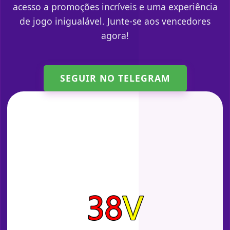
acesso a promoções incríveis e uma experiência
de jogo inigualável. Junte-se aos vencedores
agora!
SEGUIR NO TELEGRAM