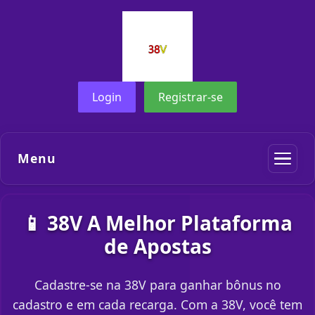
Login
Registrar-se
Menu
📱 38V A Melhor Plataforma
de Apostas
Cadastre-se na 38V para ganhar bônus no
cadastro e em cada recarga. Com a 38V, você tem