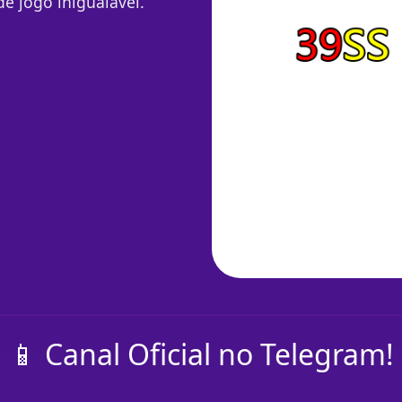
e jogo inigualável.
📱 Canal Oficial no Telegram!