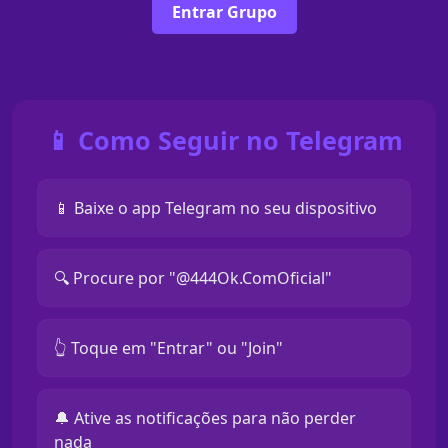
Entrar Grupo
📱 Como Seguir no Telegram
📱 Baixe o app Telegram no seu dispositivo
🔍 Procure por "@444Ok.ComOficial"
👆 Toque em "Entrar" ou "Join"
🔔 Ative as notificações para não perder
nada