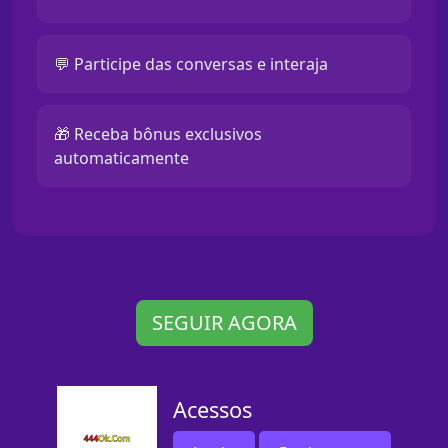
💬 Participe das conversas e interaja
🎁 Receba bônus exclusivos
automaticamente
SEGUIR AGORA
Acessos