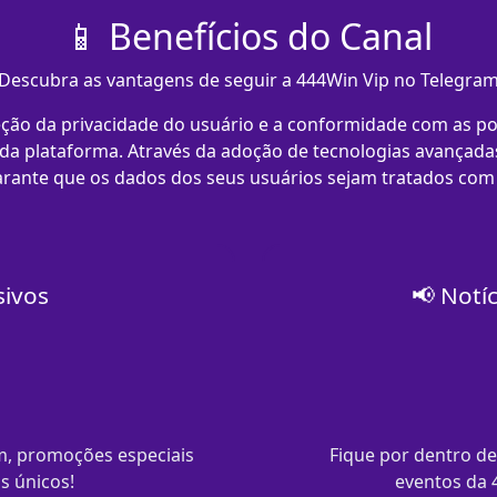
📱 Benefícios do Canal
Descubra as vantagens de seguir a 444Win Vip no Telegra
ão da privacidade do usuário e a conformidade com as pol
 da plataforma. Através da adoção de tecnologias avançada
rante que os dados dos seus usuários sejam tratados com
sivos
📢 Notí
m, promoções especiais
Fique por dentro d
s únicos!
eventos da 