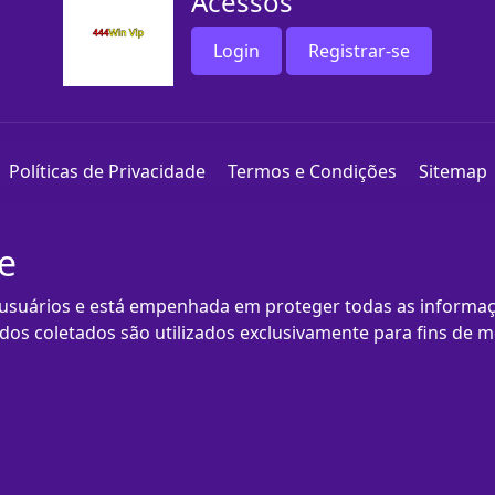
Acessos
Login
Registrar-se
Políticas de Privacidade
Termos e Condições
Sitemap
de
s usuários e está empenhada em proteger todas as informa
os coletados são utilizados exclusivamente para fins de m