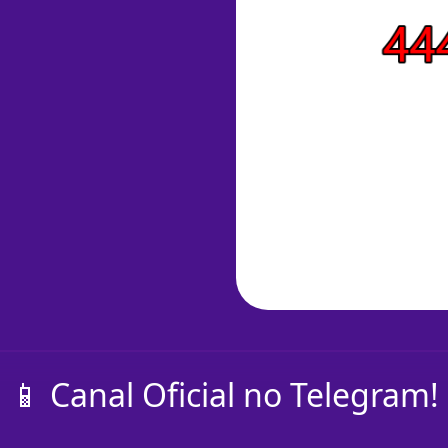
📱 Canal Oficial no Telegram!