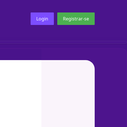
Login
Registrar-se