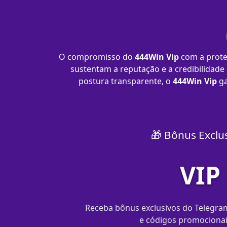
O compromisso do
444Win Vip
com a proteç
sustentam a reputação e a credibilidade
postura transparente, o
444Win Vip
ga
🎁 Bônus Exclu
VIP
Receba bônus exclusivos do Telegra
e códigos promocionai