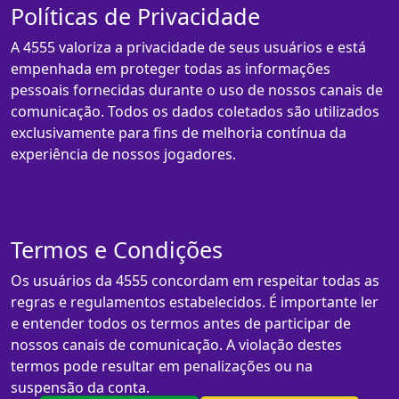
Políticas de Privacidade
A 4555 valoriza a privacidade de seus usuários e está
empenhada em proteger todas as informações
pessoais fornecidas durante o uso de nossos canais de
comunicação. Todos os dados coletados são utilizados
exclusivamente para fins de melhoria contínua da
experiência de nossos jogadores.
Termos e Condições
Os usuários da 4555 concordam em respeitar todas as
regras e regulamentos estabelecidos. É importante ler
e entender todos os termos antes de participar de
nossos canais de comunicação. A violação destes
termos pode resultar em penalizações ou na
suspensão da conta.