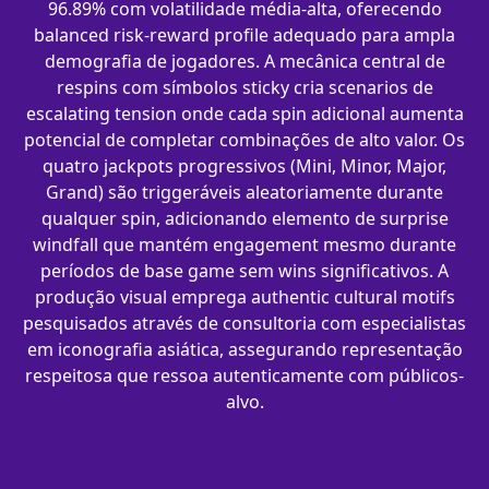
96.89% com volatilidade média-alta, oferecendo
balanced risk-reward profile adequado para ampla
demografia de jogadores. A mecânica central de
respins com símbolos sticky cria scenarios de
escalating tension onde cada spin adicional aumenta
potencial de completar combinações de alto valor. Os
quatro jackpots progressivos (Mini, Minor, Major,
Grand) são triggeráveis aleatoriamente durante
qualquer spin, adicionando elemento de surprise
windfall que mantém engagement mesmo durante
períodos de base game sem wins significativos. A
produção visual emprega authentic cultural motifs
pesquisados através de consultoria com especialistas
em iconografia asiática, assegurando representação
respeitosa que ressoa autenticamente com públicos-
alvo.