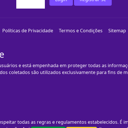
Políticas de Privacidade
Termos e Condições
Sitemap
de
s usuários e está empenhada em proteger todas as informaç
os coletados são utilizados exclusivamente para fins de m
peitar todas as regras e regulamentos estabelecidos. É i