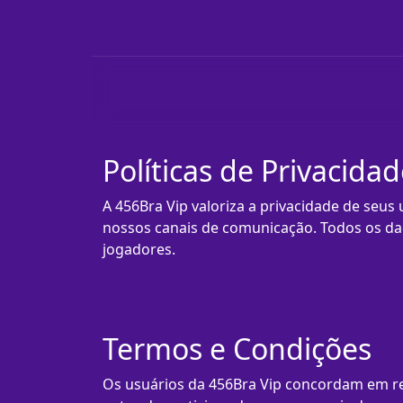
Políticas de Privacida
A 456Bra Vip valoriza a privacidade de seu
nossos canais de comunicação. Todos os dad
jogadores.
Termos e Condições
Os usuários da 456Bra Vip concordam em res