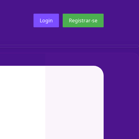
Login
Registrar-se