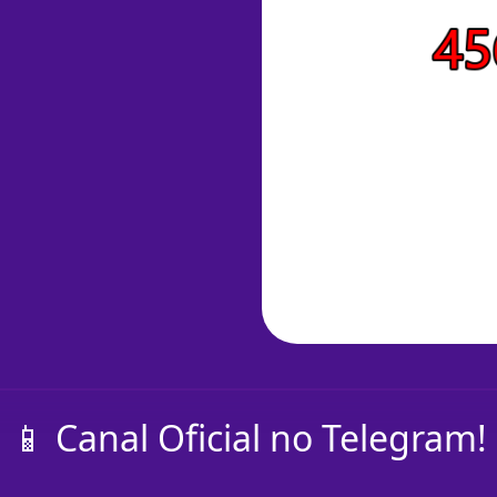
📱 Canal Oficial no Telegram!