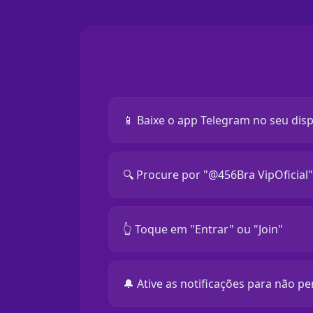
📱 Baixe o app Telegram no seu disp
🔍 Procure por "@456Bra VipOficial"
👆 Toque em "Entrar" ou "Join"
🔔 Ative as notificações para não p