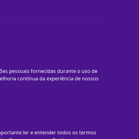
ões pessoais fornecidas durante o uso de
elhoria contínua da experiência de nossos
mportante ler e entender todos os termos