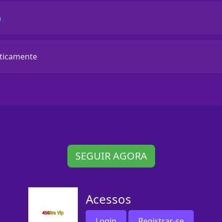
a
aticamente
SEGUIR AGORA
Acessos
Login
Registrar-se