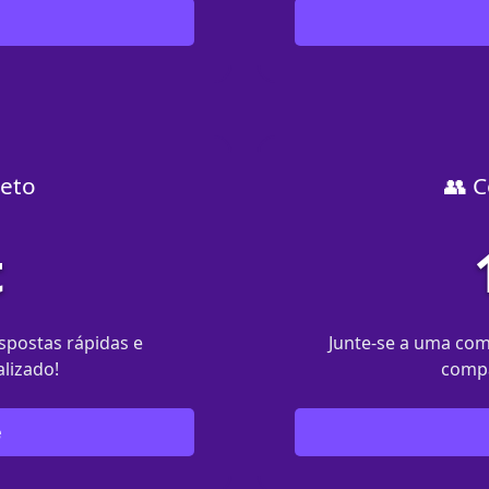
reto
👥 
t
espostas rápidas e
Junte-se a uma com
lizado!
compa
e