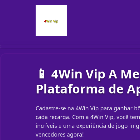
📱 4Win Vip A Me
Plataforma de A
Cadastre-se na 4Win Vip para ganhar b
cada recarga. Com a 4Win Vip, você te
incríveis e uma experiência de jogo inig
vencedores agora!