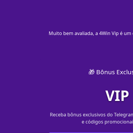
Muito bem avaliada, a 4Win Vip é um 
🎁 Bônus Exclu
VIP
Receba bônus exclusivos do Telegra
e códigos promocionai