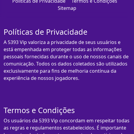
Políticas de Privacidade
Termos e Condições
Sitemap
Políticas de Privacidade
A 5393 Vip valoriza a privacidade de seus usuários e
está empenhada em proteger todas as informações
pessoais fornecidas durante o uso de nossos canais de
comunicação. Todos os dados coletados são utilizados
exclusivamente para fins de melhoria contínua da
experiência de nossos jogadores.
Termos e Condições
Os usuários da 5393 Vip concordam em respeitar todas
as regras e regulamentos estabelecidos. É importante