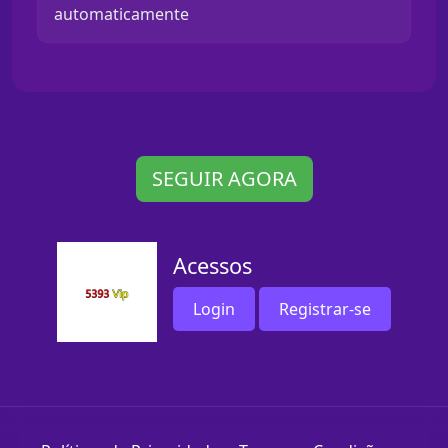
automaticamente
SEGUIR AGORA
Acessos
Login
Registrar-se