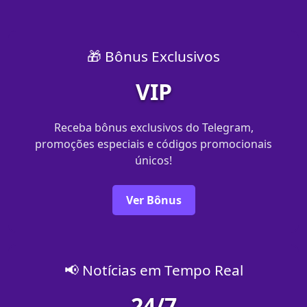
🎁 Bônus Exclusivos
VIP
Receba bônus exclusivos do Telegram,
promoções especiais e códigos promocionais
únicos!
Ver Bônus
📢 Notícias em Tempo Real
24/7