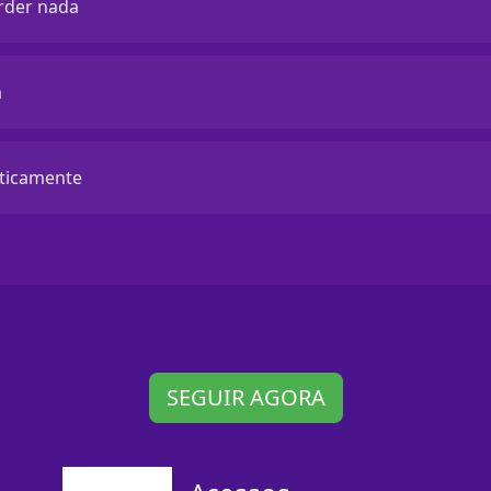
erder nada
a
aticamente
SEGUIR AGORA