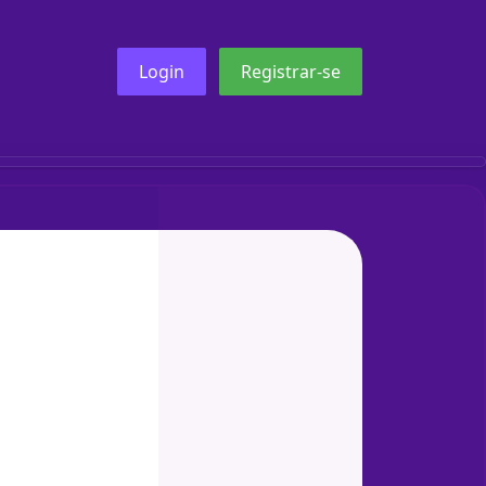
Login
Registrar-se