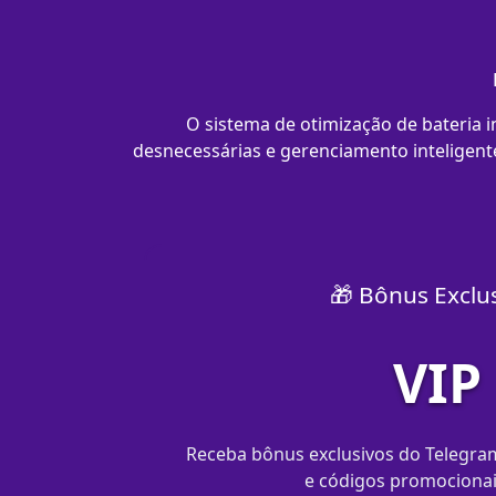
O sistema de otimização de bateria i
desnecessárias e gerenciamento inteligent
🎁 Bônus Exclu
VIP
Receba bônus exclusivos do Telegra
e códigos promocionai