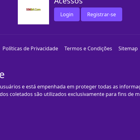
Acessos
Login
Registrar-se
Políticas de Privacidade
Termos e Condições
Sitemap
de
s usuários e está empenhada em proteger todas as informa
os coletados são utilizados exclusivamente para fins de m