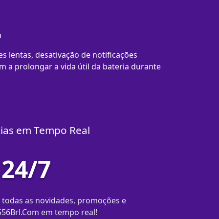
m
s lentas, desativação de notificações
a prolongar a vida útil da bateria durante
cias em Tempo Real
24/7
e todas as novidades, promoções e
556Brl.Com em tempo real!