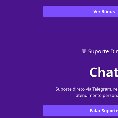
Ver Bônus
💬 Suporte Di
Cha
Suporte direto via Telegram, r
atendimento persona
Falar Suport