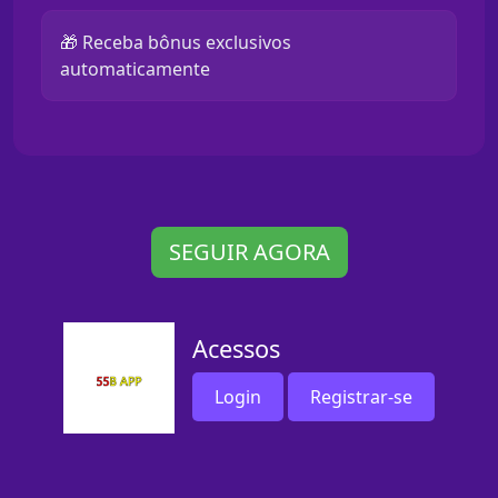
🎁 Receba bônus exclusivos
automaticamente
SEGUIR AGORA
Acessos
Login
Registrar-se