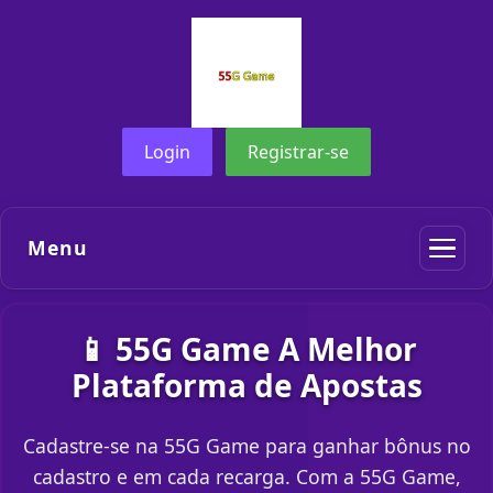
Login
Registrar-se
Menu
📱 55G Game A Melhor
Plataforma de Apostas
Cadastre-se na 55G Game para ganhar bônus no
cadastro e em cada recarga. Com a 55G Game,