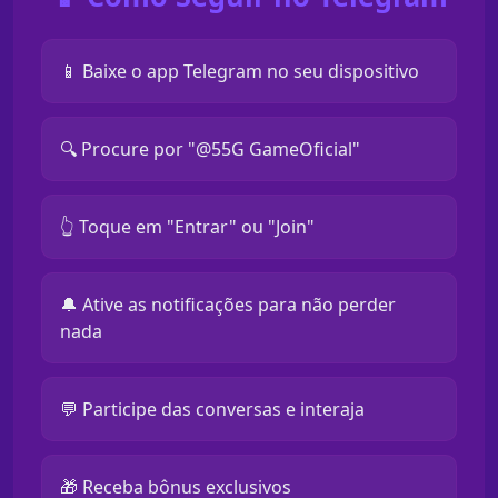
📱 Baixe o app Telegram no seu dispositivo
🔍 Procure por "@55G GameOficial"
👆 Toque em "Entrar" ou "Join"
🔔 Ative as notificações para não perder
nada
💬 Participe das conversas e interaja
🎁 Receba bônus exclusivos