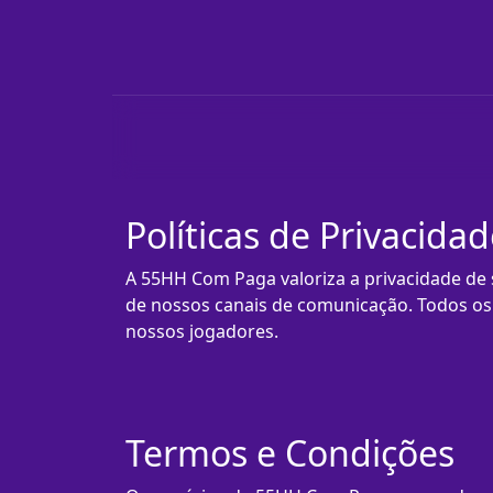
Políticas de Privacida
A 55HH Com Paga valoriza a privacidade de
de nossos canais de comunicação. Todos os 
nossos jogadores.
Termos e Condições