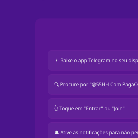
📱 Baixe o app Telegram no seu disp
🔍 Procure por "@55HH Com PagaOf
👆 Toque em "Entrar" ou "Join"
🔔 Ative as notificações para não p