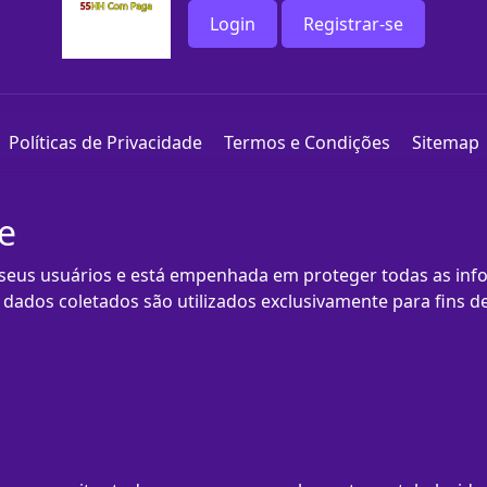
Login
Registrar-se
Políticas de Privacidade
Termos e Condições
Sitemap
de
 seus usuários e está empenhada em proteger todas as inf
dados coletados são utilizados exclusivamente para fins d