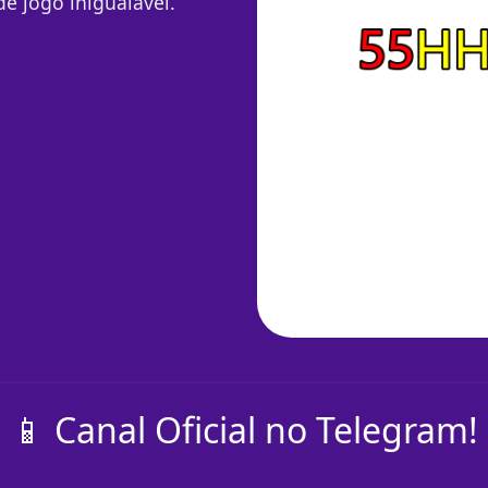
e jogo inigualável.
📱 Canal Oficial no Telegram!