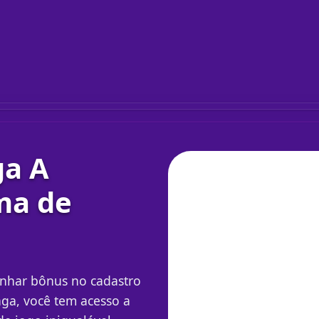
ga A
ma de
nhar bônus no cadastro
ga, você tem acesso a