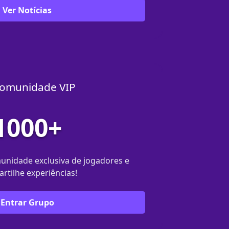
Ver Notícias
Comunidade VIP
1000+
unidade exclusiva de jogadores e
rtilhe experiências!
Entrar Grupo