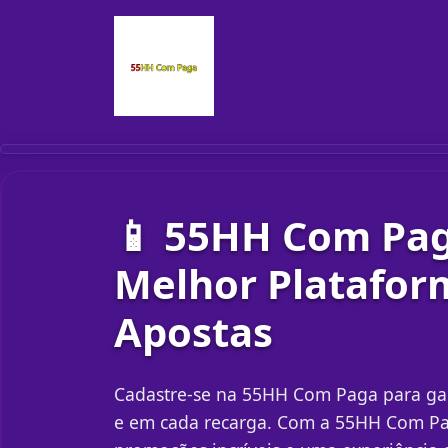
📱 55HH Com Pa
Melhor Platafor
Apostas
Cadastre-se na 55HH Com Paga para ga
e em cada recarga. Com a 55HH Com Pa