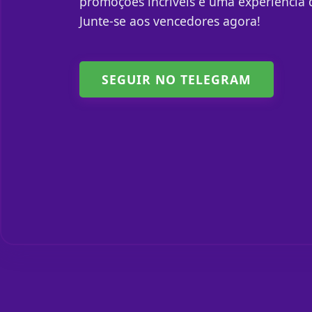
promoções incríveis e uma experiência d
Junte-se aos vencedores agora!
SEGUIR NO TELEGRAM