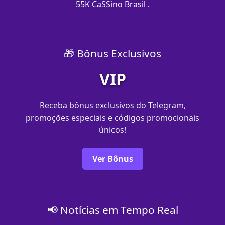
55K CaSSino Brasil .
🎁 Bônus Exclusivos
VIP
Receba bônus exclusivos do Telegram,
promoções especiais e códigos promocionais
únicos!
Ver Bônus
📢 Notícias em Tempo Real