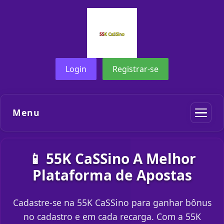
Login
Registrar-se
Menu
📱 55K CaSSino A Melhor
Plataforma de Apostas
Cadastre-se na 55K CaSSino para ganhar bônus
no cadastro e em cada recarga. Com a 55K