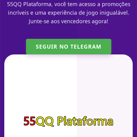
55QQ Plataforma, você tem acesso a promoções
incríveis e uma experiência de jogo inigualável.
Junte-se aos vencedores agora!
SEGUIR NO TELEGRAM