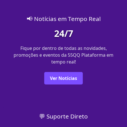
📢 Notícias em Tempo Real
24/7
Fique por dentro de todas as novidades,
promoções e eventos da 55QQ Plataforma em
tempo real!
Ver Notícias
💬 Suporte Direto