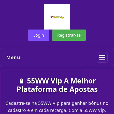
Login
Registrar-se
Menu
📱 55WW Vip A Melhor
Plataforma de Apostas
Cadastre-se na 55WW Vip para ganhar bônus no
cadastro e em cada recarga. Com a 55WW Vip,