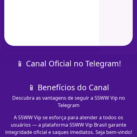
📱 Canal Oficial no Telegram!
📱 Benefícios do Canal
Descubra as vantagens de seguir a 55WW Vip no
Telegram
A 55WW Vip se esforça para atender a todos os
usuários — a plataforma 55WW Vip Brasil garante
integridade oficial e saques imediatos. Seja bem-vindo!