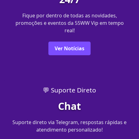
Fique por dentro de todas as novidades,
promoções e eventos da 55WW Vip em tempo
real!
Ver Notícias
💬 Suporte Direto
Chat
Suporte direto via Telegram, respostas rápidas e
atendimento personalizado!