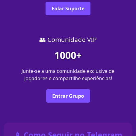
Falar Suporte
👥 Comunidade VIP
1000+
Junte-se a uma comunidade exclusiva de
jogadores e compartilhe experiências!
Entrar Grupo
📱 Como Seguir no Telegram