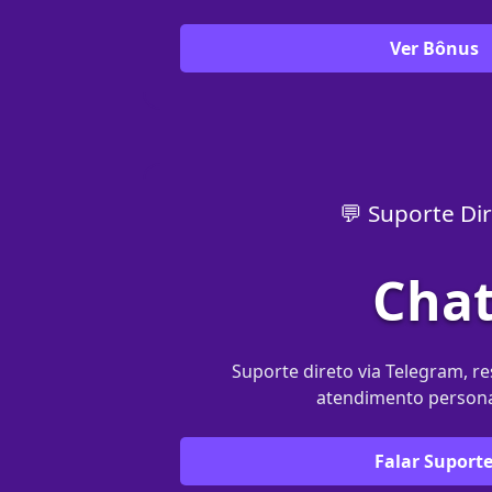
Ver Bônus
💬 Suporte Di
Cha
Suporte direto via Telegram, r
atendimento persona
Falar Suport