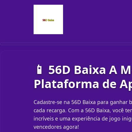
📱 56D Baixa A M
Plataforma de A
Cadastre-se na 56D Baixa para ganhar 
cada recarga. Com a 56D Baixa, você t
incríveis e uma experiência de jogo inig
vencedores agora!