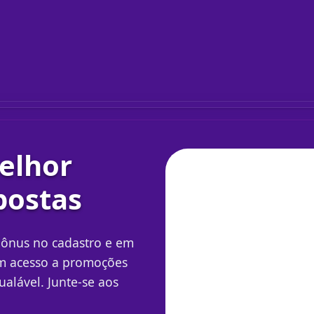
elhor
postas
bônus no cadastro e em
em acesso a promoções
ualável. Junte-se aos