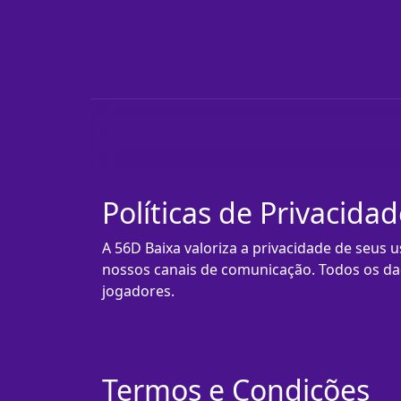
Políticas de Privacida
A 56D Baixa valoriza a privacidade de seus
nossos canais de comunicação. Todos os dad
jogadores.
Termos e Condições