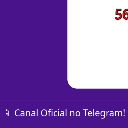
📱 Canal Oficial no Telegram!