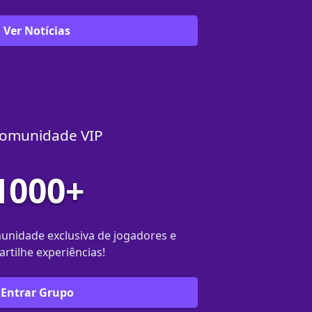
Ver Notícias
Comunidade VIP
1000+
unidade exclusiva de jogadores e
rtilhe experiências!
Entrar Grupo