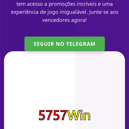
tem acesso a promoções incríveis e uma
experiência de jogo inigualável. Junte-se aos
vencedores agora!
SEGUIR NO TELEGRAM