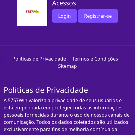
Acessos
Login
Registrar-se
Políticas de Privacidade
Termos e Condições
Sitemap
Políticas de Privacidade
A 5757Win valoriza a privacidade de seus usuários e
está empenhada em proteger todas as informações
pessoais fornecidas durante o uso de nossos canais de
comunicação. Todos os dados coletados são utilizados
exclusivamente para fins de melhoria contínua da