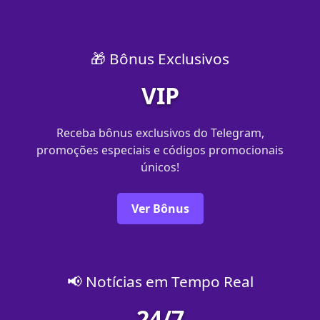
🎁 Bônus Exclusivos
VIP
Receba bônus exclusivos do Telegram,
promoções especiais e códigos promocionais
únicos!
Ver Bônus
📢 Notícias em Tempo Real
24/7