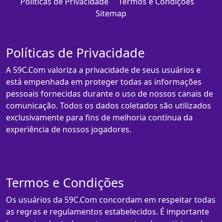
Políticas de Privacidade
Termos e Condições
Sitemap
Políticas de Privacidade
A 59C.Com valoriza a privacidade de seus usuários e
está empenhada em proteger todas as informações
pessoais fornecidas durante o uso de nossos canais de
comunicação. Todos os dados coletados são utilizados
exclusivamente para fins de melhoria contínua da
experiência de nossos jogadores.
Termos e Condições
Os usuários da 59C.Com concordam em respeitar todas
as regras e regulamentos estabelecidos. É importante