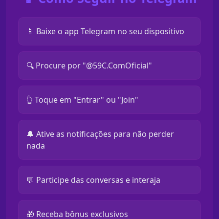
📱 Baixe o app Telegram no seu dispositivo
🔍 Procure por "@59C.ComOficial"
👆 Toque em "Entrar" ou "Join"
🔔 Ative as notificações para não perder
nada
💬 Participe das conversas e interaja
🎁 Receba bônus exclusivos