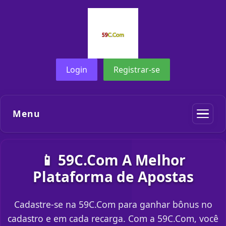
Login
Registrar-se
Menu
📱 59C.Com A Melhor
Plataforma de Apostas
Cadastre-se na 59C.Com para ganhar bônus no
cadastro e em cada recarga. Com a 59C.Com, você