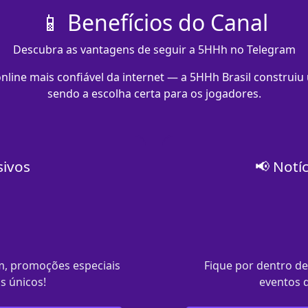
📱 Benefícios do Canal
Descubra as vantagens de seguir a 5HHh no Telegram
line mais confiável da internet — a 5HHh Brasil construi
sendo a escolha certa para os jogadores.
sivos
📢 Notí
m, promoções especiais
Fique por dentro d
s únicos!
eventos 