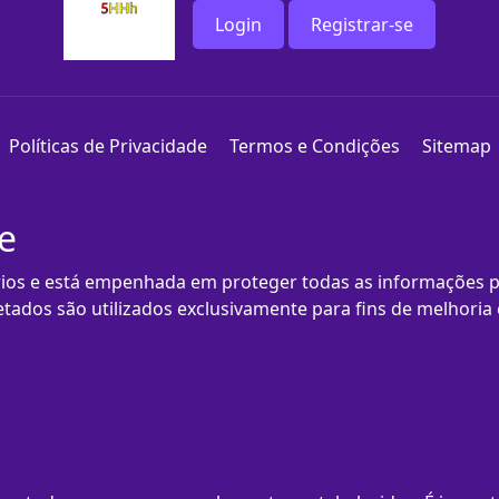
Login
Registrar-se
Políticas de Privacidade
Termos e Condições
Sitemap
de
ários e está empenhada em proteger todas as informações p
tados são utilizados exclusivamente para fins de melhoria