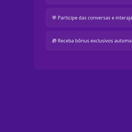
💬 Participe das conversas e interaj
🎁 Receba bônus exclusivos autom