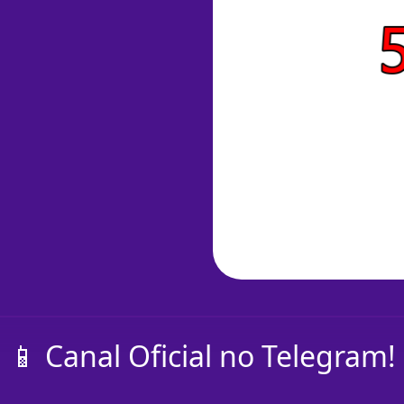
📱 Canal Oficial no Telegram!