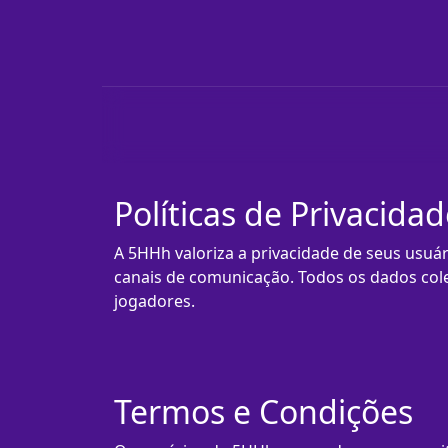
Políticas de Privacida
A 5HHh valoriza a privacidade de seus usu
canais de comunicação. Todos os dados cole
jogadores.
Termos e Condições