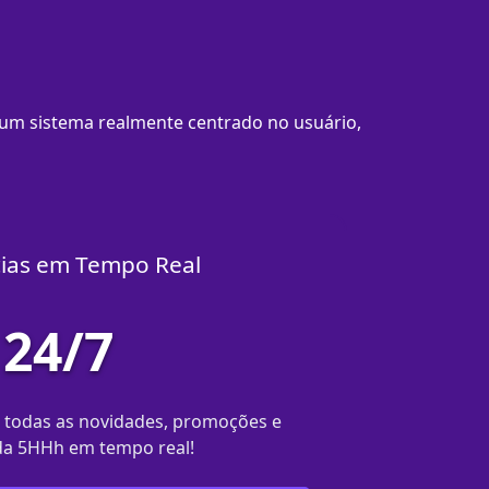
u um sistema realmente centrado no usuário,
cias em Tempo Real
24/7
e todas as novidades, promoções e
da 5HHh em tempo real!