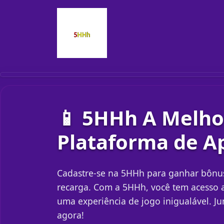
📱 5HHh A Melho
Plataforma de A
Cadastre-se na 5HHh para ganhar bônu
recarga. Com a 5HHh, você tem acesso a
uma experiência de jogo inigualável. J
agora!