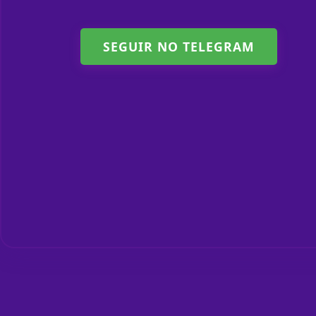
SEGUIR NO TELEGRAM