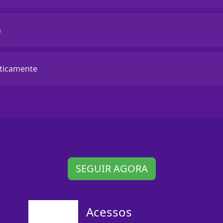
a
aticamente
SEGUIR AGORA
Acessos