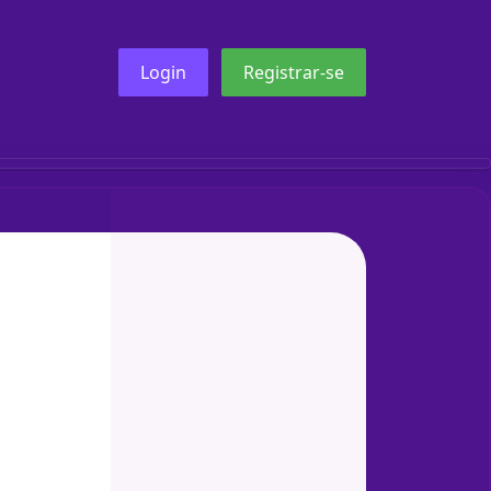
Login
Registrar-se