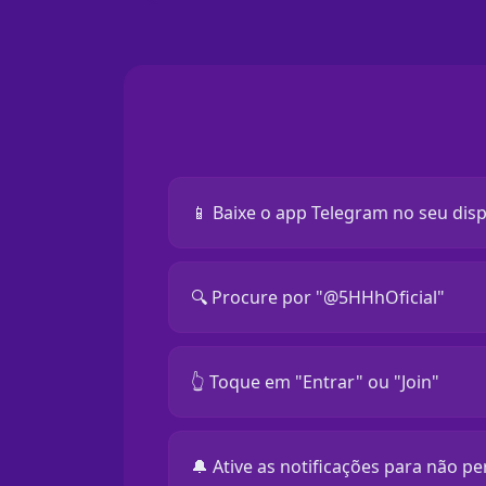
📱 Baixe o app Telegram no seu disp
🔍 Procure por "@5HHhOficial"
👆 Toque em "Entrar" ou "Join"
🔔 Ative as notificações para não p