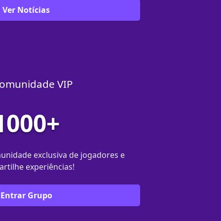
Ver Notícias
Comunidade VIP
1000+
unidade exclusiva de jogadores e
rtilhe experiências!
Entrar Grupo