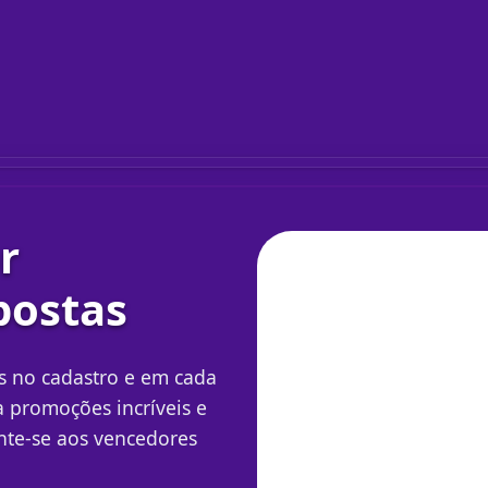
r
postas
s no cadastro e em cada
 promoções incríveis e
unte-se aos vencedores