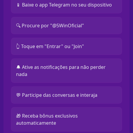
📱 Baixe o app Telegram no seu dispositivo
🔍 Procure por "@5WinOficial"
👆 Toque em "Entrar" ou "Join"
🔔 Ative as notificações para não perder
nada
💬 Participe das conversas e interaja
🎁 Receba bônus exclusivos
automaticamente