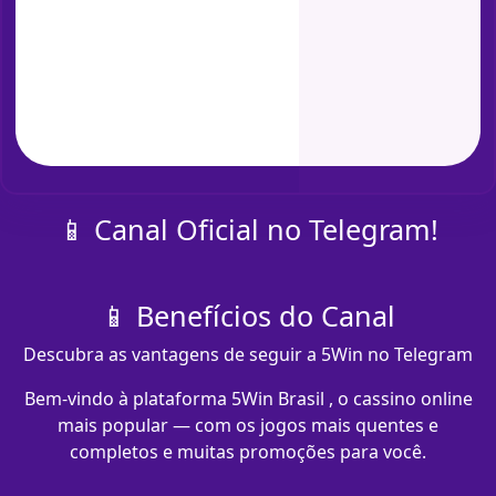
📱 Canal Oficial no Telegram!
📱 Benefícios do Canal
Descubra as vantagens de seguir a 5Win no Telegram
Bem-vindo à plataforma 5Win Brasil , o cassino online
mais popular — com os jogos mais quentes e
completos e muitas promoções para você.