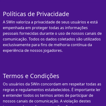
Políticas de Privacidade
A 5Win valoriza a privacidade de seus usuários e está
empenhada em proteger todas as informações
pessoais fornecidas durante o uso de nossos canais de
comunicação. Todos os dados coletados são utilizados
exclusivamente para fins de melhoria contínua da
experiência de nossos jogadores.
Termos e Condições
Os usuários da 5Win concordam em respeitar todas as
regras e regulamentos estabelecidos. É importante ler
e entender todos os termos antes de participar de
nossos canais de comunicação. A violação destes