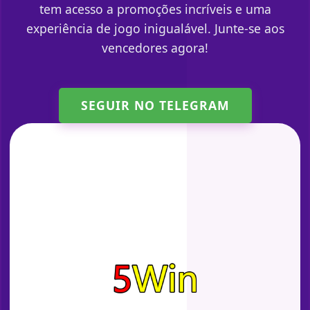
tem acesso a promoções incríveis e uma
experiência de jogo inigualável. Junte-se aos
vencedores agora!
SEGUIR NO TELEGRAM