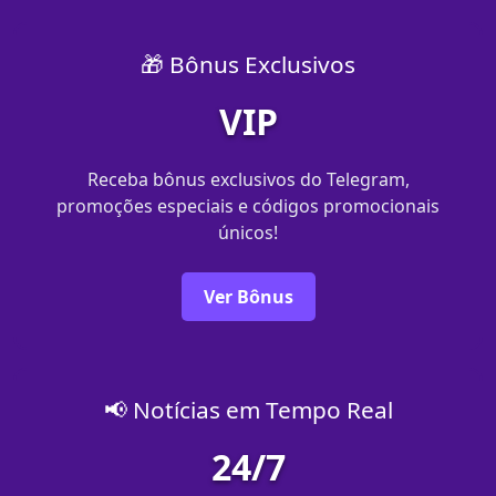
🎁 Bônus Exclusivos
VIP
Receba bônus exclusivos do Telegram,
promoções especiais e códigos promocionais
únicos!
Ver Bônus
📢 Notícias em Tempo Real
24/7