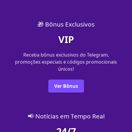
🎁 Bônus Exclusivos
VIP
Receba bônus exclusivos do Telegram,
promoções especiais e códigos promocionais
únicos!
Ver Bônus
📢 Notícias em Tempo Real
24/7