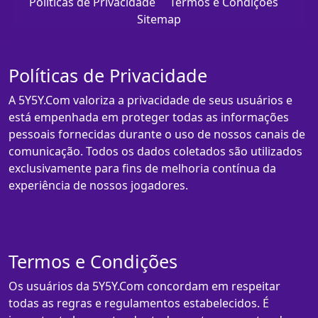
Políticas de Privacidade
Termos e Condições
Sitemap
Políticas de Privacidade
A 5Y5Y.Com valoriza a privacidade de seus usuários e
está empenhada em proteger todas as informações
pessoais fornecidas durante o uso de nossos canais de
comunicação. Todos os dados coletados são utilizados
exclusivamente para fins de melhoria contínua da
experiência de nossos jogadores.
Termos e Condições
Os usuários da 5Y5Y.Com concordam em respeitar
todas as regras e regulamentos estabelecidos. É