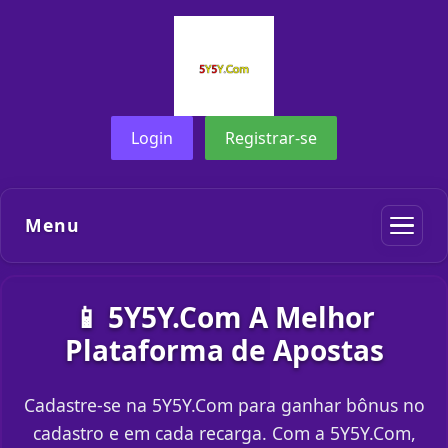
Login
Registrar-se
Menu
📱 5Y5Y.Com A Melhor
Plataforma de Apostas
Cadastre-se na 5Y5Y.Com para ganhar bônus no
cadastro e em cada recarga. Com a 5Y5Y.Com,