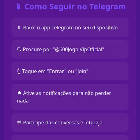
📱 Como Seguir no Telegram
📱 Baixe o app Telegram no seu dispositivo
🔍 Procure por "@600Jogo VipOficial"
👆 Toque em "Entrar" ou "Join"
🔔 Ative as notificações para não perder
nada
💬 Participe das conversas e interaja