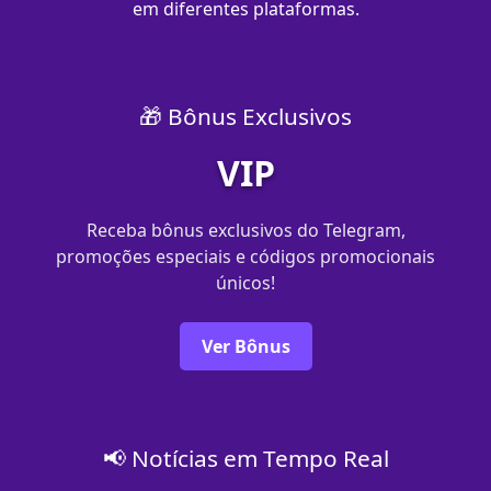
em diferentes plataformas.
🎁 Bônus Exclusivos
VIP
Receba bônus exclusivos do Telegram,
promoções especiais e códigos promocionais
únicos!
Ver Bônus
📢 Notícias em Tempo Real