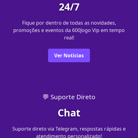
24/7
Fique por dentro de todas as novidades,
promoções e eventos da 600Jogo Vip em tempo
real!
Ver Notícias
💬 Suporte Direto
Chat
Suporte direto via Telegram, respostas rápidas e
atendimento personalizado!