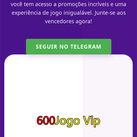
você tem acesso a promoções incríveis e uma
experiência de jogo inigualável. Junte-se aos
vencedores agora!
SEGUIR NO TELEGRAM