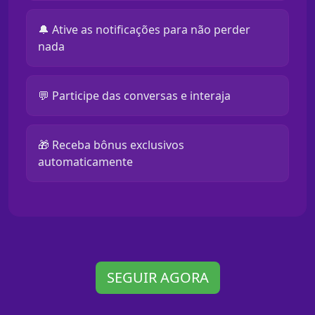
🔔 Ative as notificações para não perder
nada
💬 Participe das conversas e interaja
🎁 Receba bônus exclusivos
automaticamente
SEGUIR AGORA