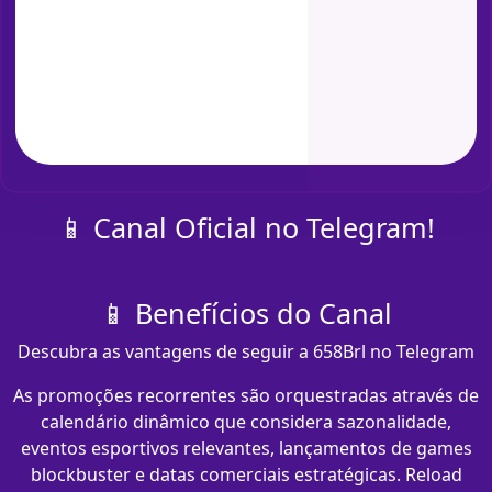
📱 Canal Oficial no Telegram!
📱 Benefícios do Canal
Descubra as vantagens de seguir a 658Brl no Telegram
As promoções recorrentes são orquestradas através de
calendário dinâmico que considera sazonalidade,
eventos esportivos relevantes, lançamentos de games
blockbuster e datas comerciais estratégicas. Reload