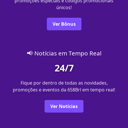
promoções especiais e códigos promocionais
únicos!
Ver Bônus
📢 Notícias em Tempo Real
24/7
Fique por dentro de todas as novidades,
promoções e eventos da 658Brl em tempo real!
Ver Notícias