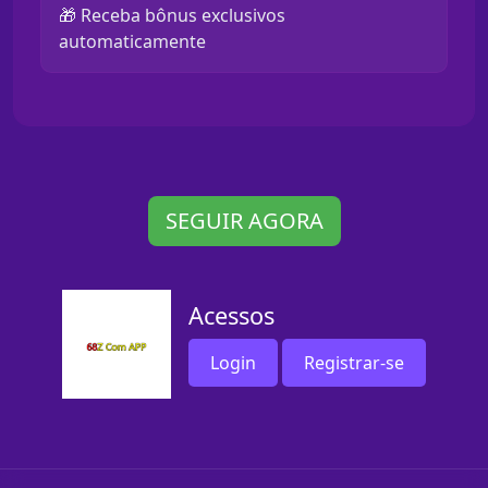
🎁 Receba bônus exclusivos
automaticamente
SEGUIR AGORA
Acessos
Login
Registrar-se