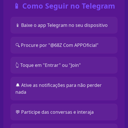
📱 Como Seguir no Telegram
📱 Baixe o app Telegram no seu dispositivo
🔍 Procure por "@68Z Com APPOficial"
👆 Toque em "Entrar" ou "Join"
🔔 Ative as notificações para não perder
nada
💬 Participe das conversas e interaja