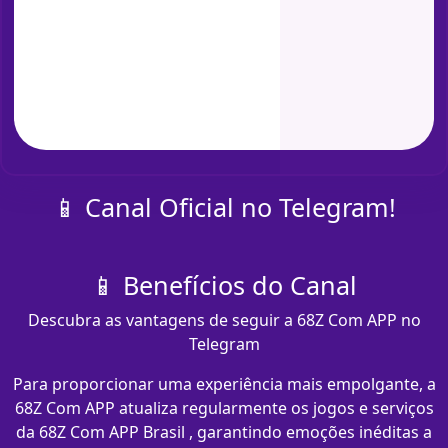
📱 Canal Oficial no Telegram!
📱 Benefícios do Canal
Descubra as vantagens de seguir a 68Z Com APP no
Telegram
Para proporcionar uma experiência mais empolgante, a
68Z Com APP atualiza regularmente os jogos e serviços
da 68Z Com APP Brasil , garantindo emoções inéditas a