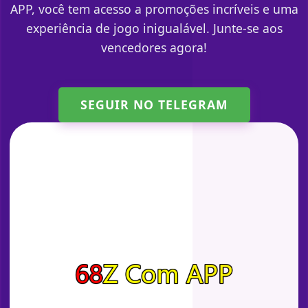
APP, você tem acesso a promoções incríveis e uma
experiência de jogo inigualável. Junte-se aos
vencedores agora!
SEGUIR NO TELEGRAM