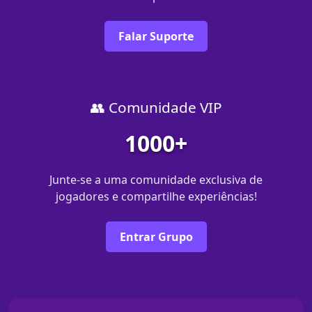
Falar Suporte
👥 Comunidade VIP
1000+
Junte-se a uma comunidade exclusiva de
jogadores e compartilhe experiências!
Entrar Grupo