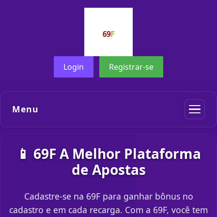
Login
Registrar-se
Menu
📱 69F A Melhor Plataforma
de Apostas
Cadastre-se na 69F para ganhar bônus no
cadastro e em cada recarga. Com a 69F, você tem