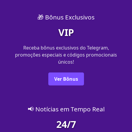
🎁 Bônus Exclusivos
VIP
Receba bônus exclusivos do Telegram,
promoções especiais e códigos promocionais
únicos!
Ver Bônus
📢 Notícias em Tempo Real
24/7