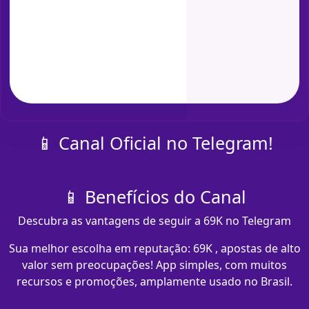
📱 Canal Oficial no Telegram!
📱 Benefícios do Canal
Descubra as vantagens de seguir a 69K no Telegram
Sua melhor escolha em reputação: 69K , apostas de alto
valor sem preocupações! App simples, com muitos
recursos e promoções, amplamente usado no Brasil.