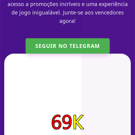
acesso a promoções incríveis e uma experiência
de jogo inigualável. Junte-se aos vencedores
agora!
SEGUIR NO TELEGRAM