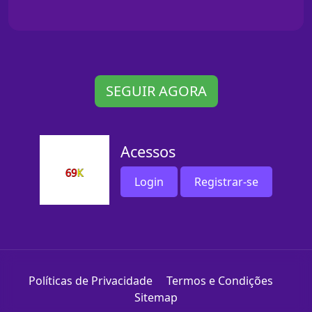
SEGUIR AGORA
Acessos
Login
Registrar-se
Políticas de Privacidade
Termos e Condições
Sitemap