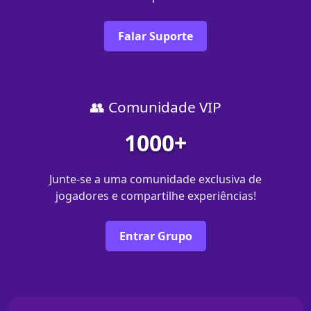
Falar Suporte
👥 Comunidade VIP
1000+
Junte-se a uma comunidade exclusiva de
jogadores e compartilhe experiências!
Entrar Grupo