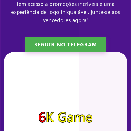
tem acesso a promoções incríveis e uma
experiência de jogo inigualável. Junte-se aos
vencedores agora!
SEGUIR NO TELEGRAM