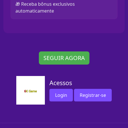
🎁 Receba bônus exclusivos
automaticamente
SEGUIR AGORA
Acessos
Login
Registrar-se