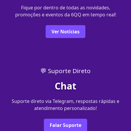
Fique por dentro de todas as novidades,
promoções e eventos da 6QQ em tempo real!
Ver Notícias
💬 Suporte Direto
Chat
Suporte direto via Telegram, respostas rápidas e
atendimento personalizado!
Falar Suporte