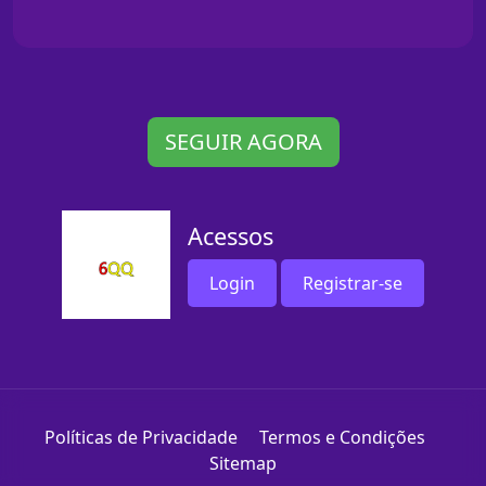
SEGUIR AGORA
Acessos
Login
Registrar-se
Políticas de Privacidade
Termos e Condições
Sitemap