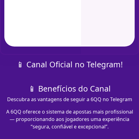
📱 Canal Oficial no Telegram!
📱 Benefícios do Canal
Descubra as vantagens de seguir a 6QQ no Telegram
A 6QQ oferece o sistema de apostas mais profissional
— proporcionando aos jogadores uma experiência
“segura, confiável e excepcional”.