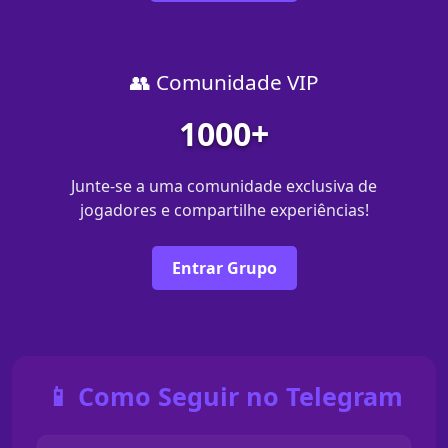
👥 Comunidade VIP
1000+
Junte-se a uma comunidade exclusiva de
jogadores e compartilhe experiências!
Entrar Grupo
📱 Como Seguir no Telegram