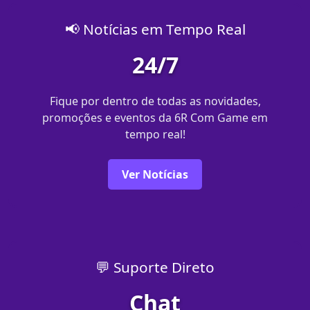
📢 Notícias em Tempo Real
24/7
Fique por dentro de todas as novidades,
promoções e eventos da 6R Com Game em
tempo real!
Ver Notícias
💬 Suporte Direto
Chat