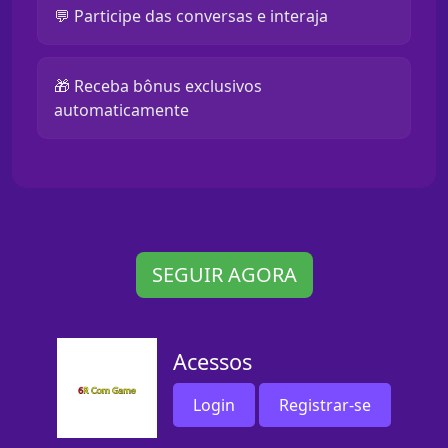
💬 Participe das conversas e interaja
🎁 Receba bônus exclusivos
automaticamente
SEGUIR AGORA
Acessos
Login
Registrar-se