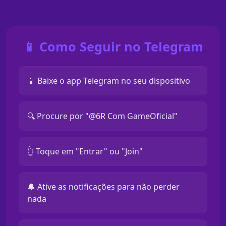
📱 Como Seguir no Telegram
📱 Baixe o app Telegram no seu dispositivo
🔍 Procure por "@6R Com GameOficial"
👆 Toque em "Entrar" ou "Join"
🔔 Ative as notificações para não perder
nada