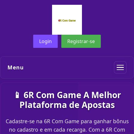
Login
Registrar-se
Menu
📱 6R Com Game A Melhor
Plataforma de Apostas
Cadastre-se na 6R Com Game para ganhar bônus
no cadastro e em cada recarga. Com a 6R Com