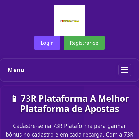
Login
Registrar-se
Menu
📱 73R Plataforma A Melhor
Plataforma de Apostas
Cadastre-se na 73R Plataforma para ganhar
bônus no cadastro e em cada recarga. Com a 73R