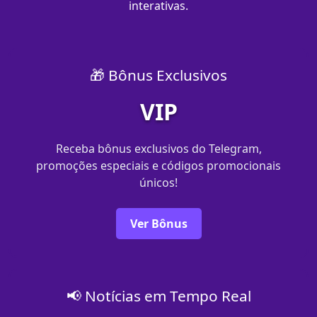
interativas.
🎁 Bônus Exclusivos
VIP
Receba bônus exclusivos do Telegram,
promoções especiais e códigos promocionais
únicos!
Ver Bônus
📢 Notícias em Tempo Real