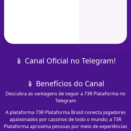
📱 Canal Oficial no Telegram!
📱 Benefícios do Canal
Descubra as vantagens de seguir a 73R Plataforma no
Telegram
A plataforma 73R Plataforma Brasil conecta jogadores
apaixonados por cassinos de todo o mundo; a 73R
Plataforma aproxima pessoas por meio de experiências