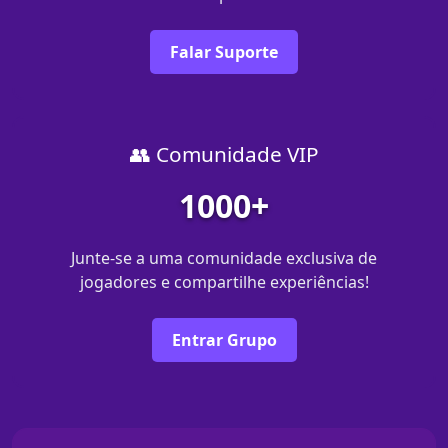
Falar Suporte
👥 Comunidade VIP
1000+
Junte-se a uma comunidade exclusiva de
jogadores e compartilhe experiências!
Entrar Grupo