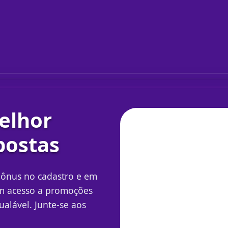
elhor
postas
bônus no cadastro e em
em acesso a promoções
ualável. Junte-se aos