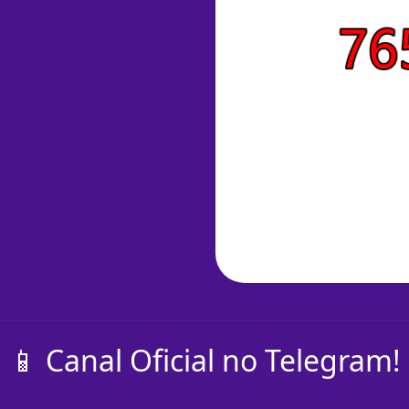
📱 Canal Oficial no Telegram!