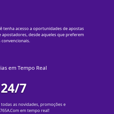
cê tenha acesso a oportunidades de apostas
de apostadores, desde aqueles que preferem
 convencionais.
cias em Tempo Real
24/7
e todas as novidades, promoções e
 765A.Com em tempo real!