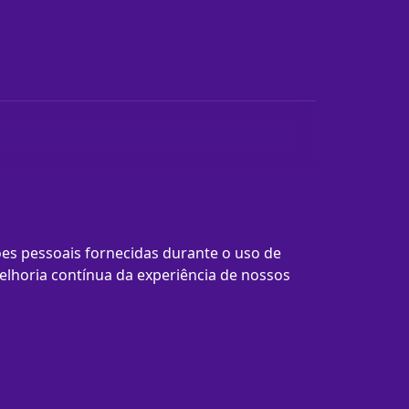
es pessoais fornecidas durante o uso de
elhoria contínua da experiência de nossos