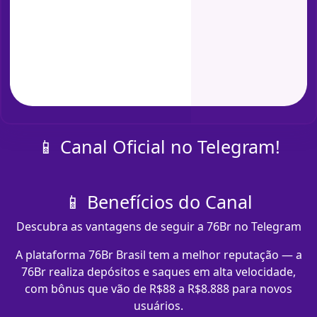
📱 Canal Oficial no Telegram!
📱 Benefícios do Canal
Descubra as vantagens de seguir a 76Br no Telegram
A plataforma 76Br Brasil tem a melhor reputação — a
76Br realiza depósitos e saques em alta velocidade,
com bônus que vão de R$88 a R$8.888 para novos
usuários.