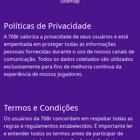
Sitemap
Políticas de Privacidade
A 76Br valoriza a privacidade de seus usuários e está
empenhada em proteger todas as informações
pessoais fornecidas durante o uso de nossos canais de
comunicação. Todos os dados coletados são utilizados
exclusivamente para fins de melhoria contínua da
experiência de nossos jogadores.
Termos e Condições
Os usuários da 76Br concordam em respeitar todas as
regras e regulamentos estabelecidos. É importante ler
e entender todos os termos antes de participar de