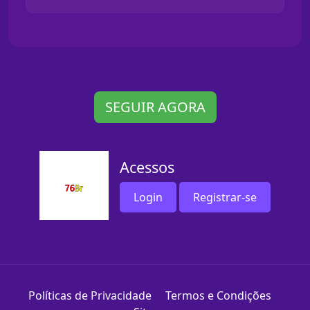
SEGUIR AGORA
Acessos
Login
Registrar-se
Políticas de Privacidade
Termos e Condições