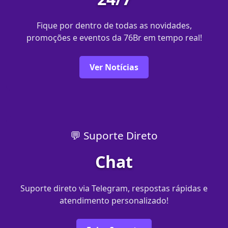
Fique por dentro de todas as novidades,
promoções e eventos da 76Br em tempo real!
Ver Notícias
💬 Suporte Direto
Chat
Suporte direto via Telegram, respostas rápidas e
atendimento personalizado!