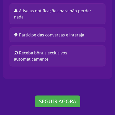
🔔 Ative as notificações para não perder
nada
💬 Participe das conversas e interaja
🎁 Receba bônus exclusivos
automaticamente
SEGUIR AGORA