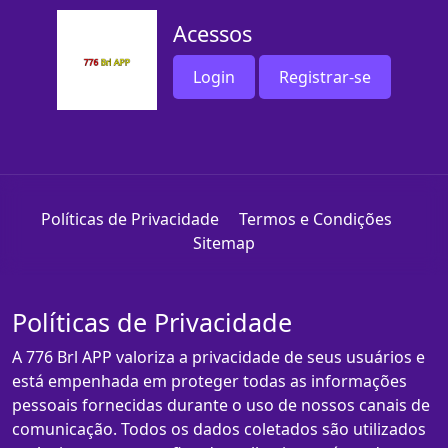
Acessos
Login
Registrar-se
Políticas de Privacidade
Termos e Condições
Sitemap
Políticas de Privacidade
A 776 Brl APP valoriza a privacidade de seus usuários e
está empenhada em proteger todas as informações
pessoais fornecidas durante o uso de nossos canais de
comunicação. Todos os dados coletados são utilizados