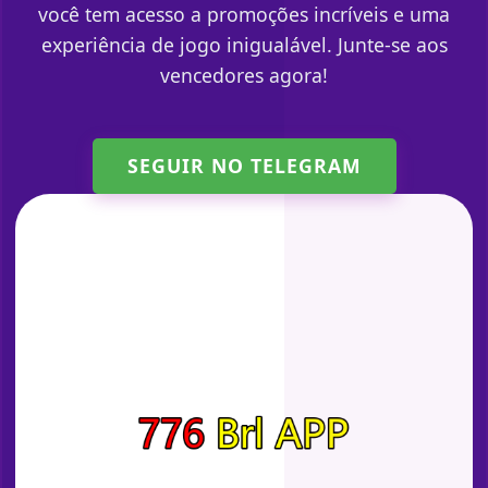
você tem acesso a promoções incríveis e uma
experiência de jogo inigualável. Junte-se aos
vencedores agora!
SEGUIR NO TELEGRAM