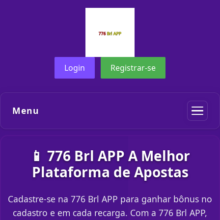
Login
Registrar-se
Menu
📱 776 Brl APP A Melhor
Plataforma de Apostas
Cadastre-se na 776 Brl APP para ganhar bônus no
cadastro e em cada recarga. Com a 776 Brl APP,