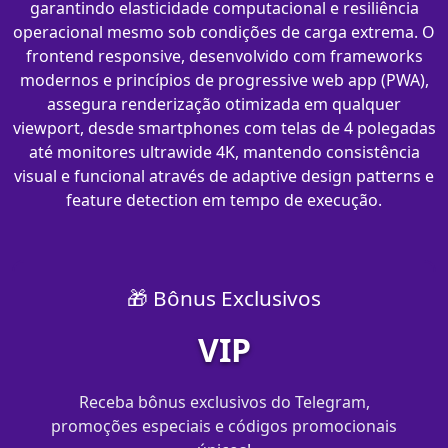
garantindo elasticidade computacional e resiliência
operacional mesmo sob condições de carga extrema. O
frontend responsive, desenvolvido com frameworks
modernos e princípios de progressive web app (PWA),
assegura renderização otimizada em qualquer
viewport, desde smartphones com telas de 4 polegadas
até monitores ultrawide 4K, mantendo consistência
visual e funcional através de adaptive design patterns e
feature detection em tempo de execução.
🎁 Bônus Exclusivos
VIP
Receba bônus exclusivos do Telegram,
promoções especiais e códigos promocionais