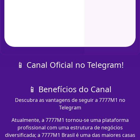
📱 Canal Oficial no Telegram!
📱 Benefícios do Canal
Descubra as vantagens de seguir a 7777M1 no
Telegram
Atualmente, a 7777M1 tornou-se uma plataforma
profissional com uma estrutura de negócios
diversificada; a 7777M1 Brasil é uma das maiores casas