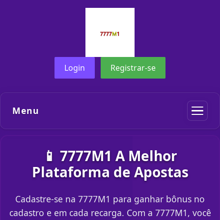
Login
Registrar-se
Menu
📱 7777M1 A Melhor
Plataforma de Apostas
Cadastre-se na 7777M1 para ganhar bônus no
cadastro e em cada recarga. Com a 7777M1, você