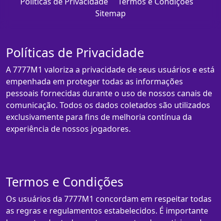
Políticas de Privacidade
Termos e Condições
Sitemap
Políticas de Privacidade
A 7777M1 valoriza a privacidade de seus usuários e está
empenhada em proteger todas as informações
pessoais fornecidas durante o uso de nossos canais de
comunicação. Todos os dados coletados são utilizados
exclusivamente para fins de melhoria contínua da
experiência de nossos jogadores.
Termos e Condições
Os usuários da 7777M1 concordam em respeitar todas
as regras e regulamentos estabelecidos. É importante